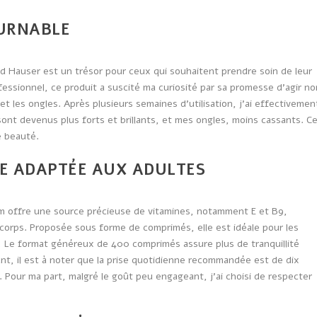
OURNABLE
rd Hauser est un trésor pour ceux qui souhaitent prendre soin de leur
essionnel, ce produit a suscité ma curiosité par sa promesse d’agir no
t les ongles. Après plusieurs semaines d’utilisation, j’ai effectivemen
nt devenus plus forts et brillants, et mes ongles, moins cassants. C
e beauté.
E ADAPTÉE AUX ADULTES
ium offre une source précieuse de vitamines, notamment E et B9,
corps. Proposée sous forme de comprimés, elle est idéale pour les
. Le format généreux de 400 comprimés assure plus de tranquillité
nt, il est à noter que la prise quotidienne recommandée est de dix
 Pour ma part, malgré le goût peu engageant, j’ai choisi de respecter