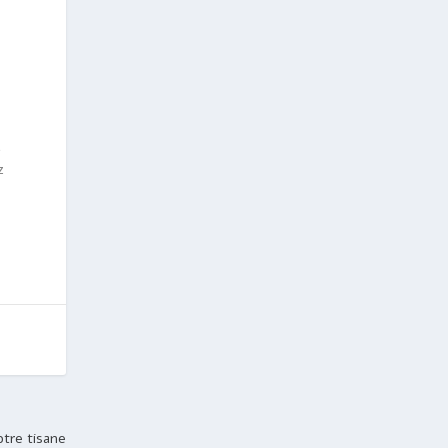
à
z
otre tisane