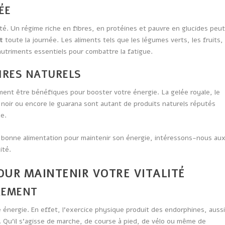
ÉE
lité. Un régime riche en fibres, en protéines et pauvre en glucides peu
t
toute la journée. Les aliments tels que les légumes verts, les fruits,
nutriments essentiels pour combattre la fatigue.
IRES NATURELS
ent être bénéfiques pour booster votre énergie. La gelée royale, le
at noir ou encore le guarana sont autant de produits naturels réputés
le.
 bonne alimentation pour maintenir son énergie, intéressons-nous au
ité.
OUR MAINTENIR VOTRE VITALITÉ
ÈREMENT
 énergie. En effet, l’exercice physique produit des endorphines, auss
. Qu’il s’agisse de marche, de course à pied, de vélo ou même de